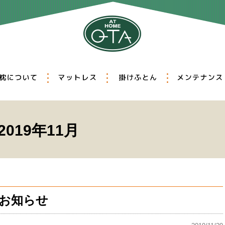
選びの重要性
枕について
マットレス
掛けふとん
ィッティング
オーダー枕
羽毛ふとん
真綿ふとん
クリーニング
リフォーム
除菌・消臭
019年11月
お知らせ