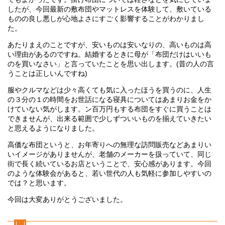
したが、今回最新の敷布団やマットレスを体験して、敷いている
ものの良し悪しが心地よさにすごく影響することがわかりまし
た。
あたりまえのことですが、安いものは安いなりの、高いものは高
い理由があるのですね。結婚するときに母が「布団だけはいいも
のを買いなさい」と言っていたことを思い出します。(昔の人の言
うことは正しいんですね)
服やクルマなどは少々高くても気に入ったほうを買うのに、人生
の３分の１の時間をお世話になる寝具についてはあまりお金をか
けていない気がします。ン百万円もする布団をすぐに買うことは
できませんが、出来る範囲で少しずついいものを揃えていきたい
と思えるようになりました。
高価な布団というと、お年寄りへの無理な訪問販売などあまりい
いイメージがありませんが、老舗のメーカーを扱っていて、同じ
街で長く続いているお店ということで、安心感があります。今回
のような体験会があると、若い世代の人も気軽に参加しやすいの
では？と思います。
今回は大変ありがとうございました。