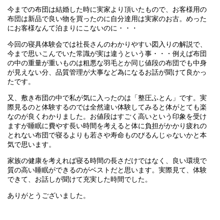
今までの布団は結婚した時に実家より頂いたもので、お客様用の
布団は新品で良い物を買ったのに自分達用は実家のお古。めった
にお客様なんて泊まりにこないのに・・・
今回の寝具体験会では社長さんのわかりやすい図入りの解説で、
今まで思いこんでいた常識が実は違うという事・・・例えば布団
の中の重量が重いものは粗悪な羽毛とか同じ値段の布団でも中身
が見えない分、品質管理が大事など為になるお話が聞けて良かっ
たです。
又、敷き布団の中で私が気に入ったのは「整圧ふとん」です。実
際見るのと体験するのでは全然違い体験してみると体がとても楽
なのが良くわかりました。お値段はすごく高いという印象を受け
ますが睡眠に費やす長い時間を考えると体に負担がかかり疲れの
とれない布団で寝るよりも若さや寿命ものびるんじゃないかと本
気で思います。
家族の健康を考えれば寝る時間の長さだけではなく、良い環境で
質の高い睡眠ができるのがベストだと思います。実際見て、体験
できて、お話しが聞けて充実した時間でした。
ありがとうございました。