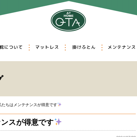
選びの重要性
枕について
マットレス
掛けふとん
ィッティング
オーダー枕
羽毛ふとん
真綿ふとん
クリーニング
リフォーム
除菌・消臭
グ
私たちはメンテナンスが得意です
ナンスが得意です