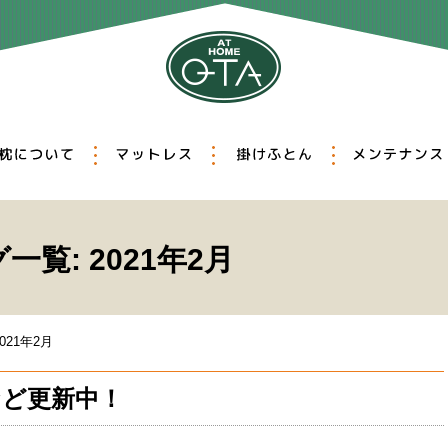
選びの重要性
枕について
マットレス
掛けふとん
ィッティング
オーダー枕
羽毛ふとん
真綿ふとん
クリーニング
リフォーム
除菌・消臭
覧: 2021年2月
2021年2月
など更新中！