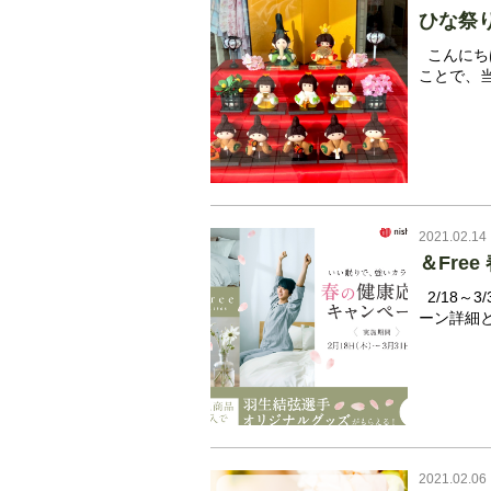
ひな祭
こんにち
ことで、当
2021.02.14
＆Fre
2/18～
ーン詳細とな
2021.02.06