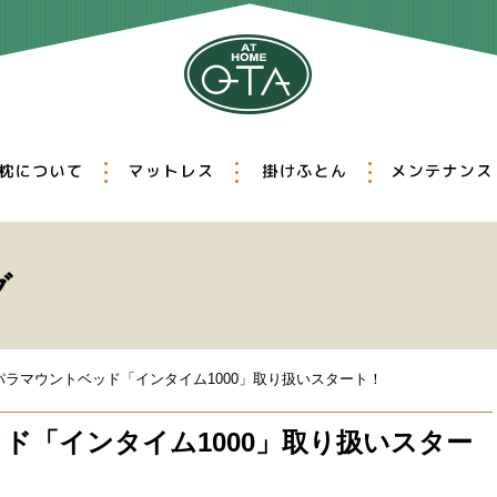
選びの重要性
枕について
マットレス
掛けふとん
ィッティング
オーダー枕
羽毛ふとん
真綿ふとん
クリーニング
リフォーム
除菌・消臭
グ
パラマウントベッド「インタイム1000」取り扱いスタート！
ド「インタイム1000」取り扱いスター