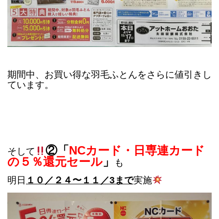
期間中、お買い得な羽毛ふとんをさらに値引きし
ています。
②「
NCカード・日専連カード
そして
の５％還元セール
」
も
明日
１０／２４〜１１／3まで
実施